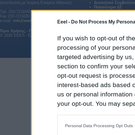
(συστέγαση με Ιατρική Εταιρεία Αθηνών)
Διοικητικό Συμβούλιο
Παλαιότερα ΔΣ
Τηλ. 210-7211845, 210-7243161
Fax 210-7215082
e-mail:
info@eeel.gr
Eeel -
Do Not Process My Personal
Όροι Χρήσης - Προστασία Δεδομένων
|
Επικοινωνία
© 2026 ΕΕΕΛ - Ελληνική Εταιρεία Ελέγχου Λοιμώξεων. All rights reserved.
If you wish to opt-out of the
processing of your personal
targeted advertising by us
section to confirm your sel
opt-out request is proces
interest-based ads based o
us or personal information d
your opt-out. You may separ
disclosure of your personal
IAB’s list of downstream pa
Personal Data Processing Opt Outs
also be disclosed by us to 