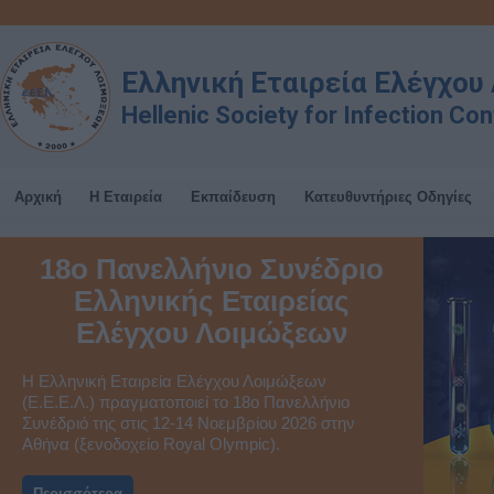
Ελληνική Εταιρεία Ελέγχο
Hellenic Society for Infection Con
Αρχική
Η Εταιρεία
Εκπαίδευση
Κατευθυντήριες Οδηγίες
18ο Πανελλήνιο Συνέδριο
Ελληνικής Εταιρείας
Ελέγχου Λοιμώξεων
H Ελληνική Εταιρεία Ελέγχου Λοιμώξεων
(Ε.Ε.Ε.Λ.) πραγματοποιεί το 18ο Πανελλήνιο
Συνέδριό της στις 12-14 Νοεμβρίου 2026 στην
Αθήνα (ξενοδοχείο Royal Olympic).
Περισσότερα