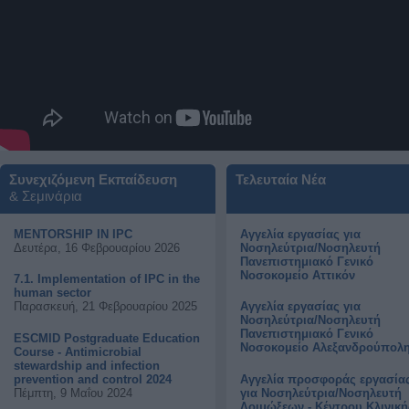
Συνεχιζόμενη Εκπαίδευση
Τελευταία Νέα
& Σεμινάρια
MENTORSHIP IN IPC
Αγγελία εργασίας για
Δευτέρα, 16 Φεβρουαρίου 2026
Νοσηλεύτρια/Νοσηλευτή
Πανεπιστημιακό Γενικό
Νοσοκομείο Αττικόν
7.1. Implementation of IPC in the
human sector
Παρασκευή, 21 Φεβρουαρίου 2025
Αγγελία εργασίας για
Νοσηλεύτρια/Νοσηλευτή
Πανεπιστημιακό Γενικό
ESCMID Postgraduate Education
Νοσοκομείο Αλεξανδρούπολ
Course - Antimicrobial
stewardship and infection
prevention and control 2024
Αγγελία προσφοράς εργασία
Πέμπτη, 9 Μαΐου 2024
για Νοσηλεύτρια/Νοσηλευτή
Λοιμώξεων - Κέντρου Κλινική