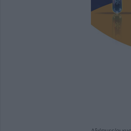
Αξιότιμες/οι κυρ