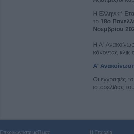
H Ελληνική Ετα
το
18ο Πανελλ
Νοεμβρίου 20
H A' Ανακοίνωση
κάνοντας κλικ 
Α' Ανακοίνωσ
Οι εγγραφές τ
ιστοσελίδας το
Επκοινωνήστε μαζί μας
Η Εταιρεία