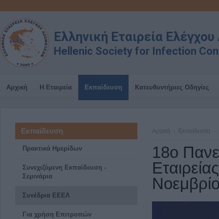
Ελληνική Εταιρεία Ελέγχο
Hellenic Society for Infection Con
Αρχική
Η Εταιρεία
Εκπαίδευση
Κατευθυντήριες Οδηγίες
Εκπαίδευση
Αρχική
Εκπαίδευση
18ο Πανε
Πρακτικά Ημερίδων
Εταιρεία
Συνεχιζόμενη Εκπαίδευση -
Σεμινάρια
Νοεμβρίο
Συνέδρια ΕΕΕΛ
Για χρήση Επιτροπών