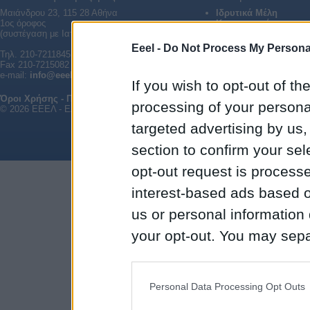
Μαιάνδρου 23, 115 28 Αθήνα
Ιδρυτικά Μέλη
1ος όροφος
Καταστατικό
(συστέγαση με Ιατρική Εταιρεία Αθηνών)
Διοικητικό Συμβούλιο
Παλαιότερα ΔΣ
Eeel -
Do Not Process My Personal
Τηλ. 210-7211845, 210-7243161
Fax 210-7215082
e-mail:
info@eeel.gr
If you wish to opt-out of the
Όροι Χρήσης - Προστασία Δεδομένων
|
Επικοινωνία
processing of your personal
© 2026 ΕΕΕΛ - Ελληνική Εταιρεία Ελέγχου Λοιμώξεων. All rights reserved.
targeted advertising by us
section to confirm your sel
opt-out request is proces
interest-based ads based o
us or personal information d
your opt-out. You may separ
disclosure of your personal
IAB’s list of downstream pa
Personal Data Processing Opt Outs
also be disclosed by us to 