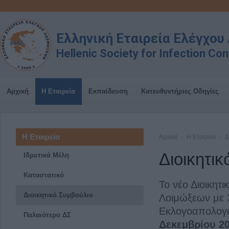
Ελληνική Εταιρεία Ελέγχο
Hellenic Society for Infection Con
Αρχική
Η Εταιρεία
Εκπαίδευση
Κατευθυντήριες Οδηγίες
Η Εταιρεία
Αρχική
Η Εταιρεία
Δ
Διοικητι
Ιδρυτικά Μέλη
Καταστατικό
Το νέο Διοικητ
Διοικητικό Συμβούλιο
Λοιμώξεων με 3
Εκλογοαπολογι
Παλαιότερα ΔΣ
Δεκεμβρίου 2