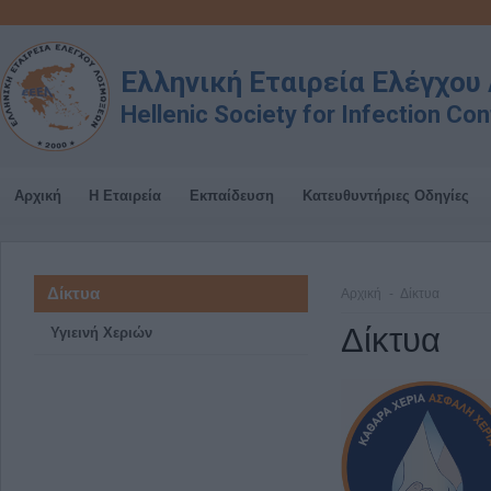
Ελληνική Εταιρεία Ελέγχο
Hellenic Society for Infection Con
Αρχική
Η Εταιρεία
Εκπαίδευση
Κατευθυντήριες Οδηγίες
Δίκτυα
Αρχική
Δίκτυα
Δίκτυα
Υγιεινή Χεριών