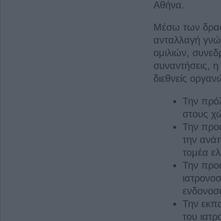
Αθήνα.
Μέσω των δρασ
ανταλλαγή γνώ
ομιλιών, συνεδ
συναντήσεις, η
διεθνείς οργαν
Την πρό
στους χώ
Την προ
την ανάπ
τομέα ε
Την προ
ιατρονοσ
ενδονοσ
Την εκπα
του ιατ