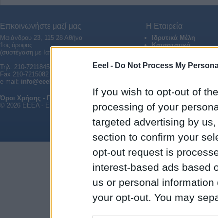
Επκοινωνήστε μαζί μας
Η Εταιρεία
Μαιάνδρου 23, 115 28 Αθήνα
Ιδρυτικά Μέλη
1ος όροφος
Καταστατικό
(συστέγαση με Ιατρική Εταιρεία Αθηνών)
Διοικητικό Συμβούλιο
Παλαιότερα ΔΣ
Eeel -
Do Not Process My Personal
Τηλ. 210-7211845, 210-7243161
Fax 210-7215082
e-mail:
info@eeel.gr
If you wish to opt-out of the
Όροι Χρήσης - Προστασία Δεδομένων
|
Επικοινωνία
processing of your personal
© 2026 ΕΕΕΛ - Ελληνική Εταιρεία Ελέγχου Λοιμώξεων. All rights reserved.
targeted advertising by us
section to confirm your sel
opt-out request is proces
interest-based ads based o
us or personal information d
your opt-out. You may separ
disclosure of your personal