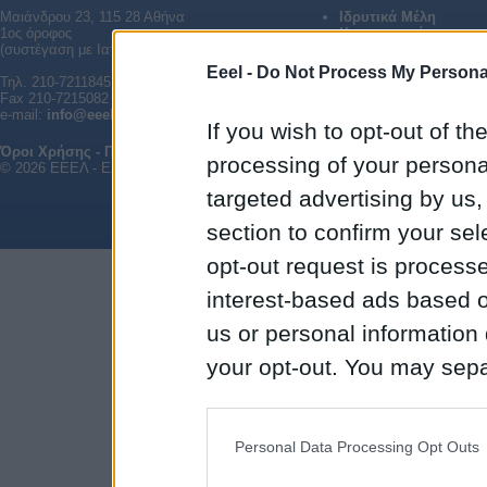
Μαιάνδρου 23, 115 28 Αθήνα
Ιδρυτικά Μέλη
1ος όροφος
Καταστατικό
(συστέγαση με Ιατρική Εταιρεία Αθηνών)
Διοικητικό Συμβούλιο
Παλαιότερα ΔΣ
Eeel -
Do Not Process My Personal
Τηλ. 210-7211845, 210-7243161
Fax 210-7215082
e-mail:
info@eeel.gr
If you wish to opt-out of the
Όροι Χρήσης - Προστασία Δεδομένων
|
Επικοινωνία
processing of your personal
© 2026 ΕΕΕΛ - Ελληνική Εταιρεία Ελέγχου Λοιμώξεων. All rights reserved.
targeted advertising by us
section to confirm your sel
opt-out request is proces
interest-based ads based o
us or personal information d
your opt-out. You may separ
disclosure of your personal
IAB’s list of downstream pa
Personal Data Processing Opt Outs
also be disclosed by us to 