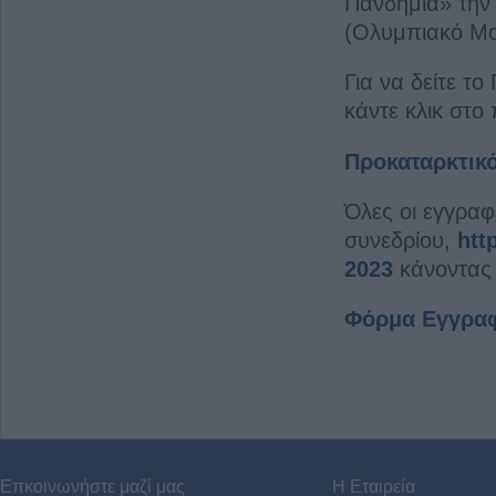
Πανδημία» τη
(Ολυμπιακό Μο
Για να δείτε 
κάντε κλικ στο
Προκαταρκτικ
Όλες οι εγγραφ
συνεδρίου,
htt
2023
κάνοντας 
Φόρμα Εγγρα
Επκοινωνήστε μαζί μας
Η Εταιρεία