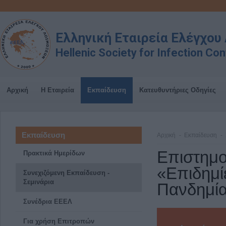
Ελληνική Εταιρεία Ελέγχο
Hellenic Society for Infection Con
Αρχική
Η Εταιρεία
Εκπαίδευση
Κατευθυντήριες Οδηγίες
Εκπαίδευση
Αρχική
Εκπαίδευση
Επιστημο
Πρακτικά Ημερίδων
«Επιδημί
Συνεχιζόμενη Εκπαίδευση -
Σεμινάρια
Πανδημί
Συνέδρια ΕΕΕΛ
Για χρήση Επιτροπών